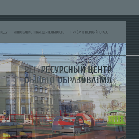
ГОДУ
ИННОВАЦИОННАЯ ДЕЯТЕЛЬНОСТЬ
ПРИЁМ В ПЕРВЫЙ КЛАСС
КА
ГОРОДСКОЙ ОЗДОРОВИТЕЛЬНЫЙ ЛАГЕРЬ "СИНЯЯ ПТИЦА"
НОВОСТИ
РЕГИОНАЛЬНЫЙ ЦЕНТР
РЕСУРСНЫЙ ЦЕНТР
ОБЩЕГО ОБРАЗОВАНИЯ
АУТИЗМА