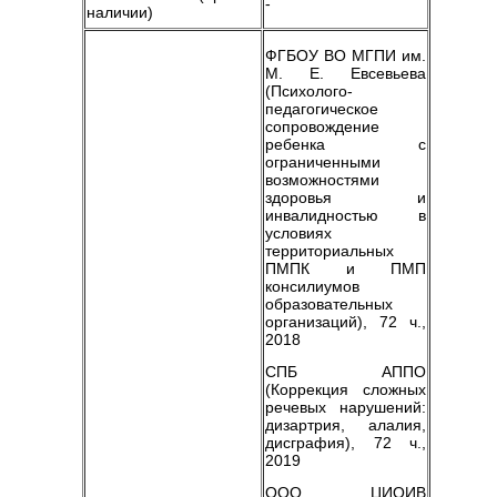
-
наличии)
ФГБОУ ВО МГПИ им.
М. Е. Евсевьева
(Психолого-
педагогическое
сопровождение
ребенка с
ограниченными
возможностями
здоровья и
инвалидностью в
условиях
территориальных
ПМПК и ПМП
консилиумов
образовательных
организаций), 72 ч.,
2018
СПБ АППО
(Коррекция сложных
речевых нарушений:
дизартрия, алалия,
дисграфия), 72 ч.,
2019
ООО ЦИОИВ