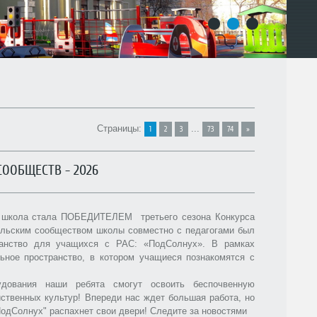
1
2
3
Страницы
:
...
1
2
3
73
74
»
ООБЩЕСТВ - 2026
 школа стала ПОБЕДИТЕЛЕМ третьего сезона Конкурса
тельским сообществом школы совместно с педагогами был
ранство для учащихся с РАС: «ПодСолнух». В рамках
ьное пространство, в котором учащиеся познакомятся с
удования наши ребята смогут освоить беспочвенную
ственных культур! Впереди нас ждет большая работа, но
"ПодСолнух" распахнет свои двери! Следите за новостями